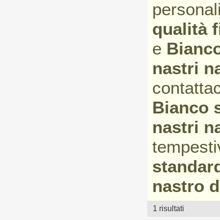
personali
qualità f
e
Bianco
nastri n
contattac
Bianco s
nastri n
tempesti
standard 
nastro d
1 risultati
vetrina