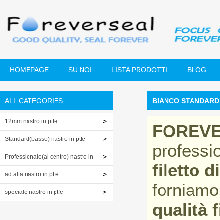
HOMEPAGE
SU NOI
LISTA PRODOTTI
BLOG
ALL CATEGORIES
BIANCO STANDARD 
12mm nastro in ptfe
FOREV
Standard(basso) nastro in ptfe
professi
Professionale(al centro) nastro in
filetto d
ptfe
ad alta nastro in ptfe
forniamo
speciale nastro in ptfe
qualità f