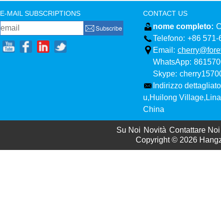
E-MAIL SUBSCRIPTIONS
CONTACT US
nome completo:
C
Telefono:
+86 571-
Email:
cherry@fore
WhatsApp:
861570
Skype:
cherry157
Indirizzo dettagliato
u,Huilong Village,Li
China
Su Noi
Novità
Contattare Noi
Copyright © 2026
Hangzh