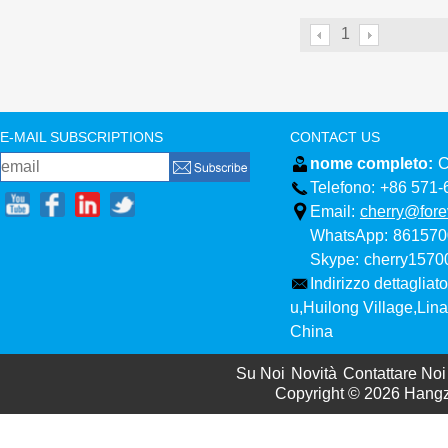
1
E-MAIL SUBSCRIPTIONS
CONTACT US
nome completo:
C
Telefono:
+86 571-
Email:
cherry@fore
WhatsApp:
861570
Skype:
cherry157
Indirizzo dettagliato
u,Huilong Village,Li
China
Su Noi
Novità
Contattare Noi
Copyright © 2026
Hangzh