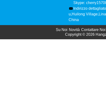
Skype:
cherry157
Indirizzo dettagliato
u,Huilong Village,Li
China
Su Noi
Novità
Contattare Noi
Copyright © 2026
Hangzh