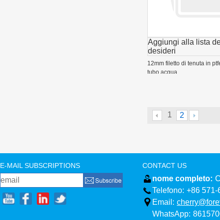
Aggiungi alla lista de
desideri
12mm filetto di tenuta in pt
tubo acqua
1
2
E-MAIL SUBSCRIPTIONS
CONTACT US
nome completo:
C
Telefono:
+86 571-
Email:
cherry@fore
WhatsApp:
861570