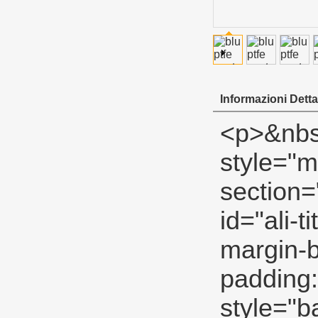
Informazioni Dettag
<p>&nbsp;</p><div id="ali-anchor-description" style="margin-top: 15px; height: auto;" data-section="description">&nbsp;</div><p>&nbsp;</p><div id="ali-title-description" style="margin-top: 15px; margin-bottom: 7px;"><div style="height: auto; padding: 8px 0; border-bottom: 1px solid #ddd;"><span style="background-color: #ddd; color: #333; font-weight: bold; padding: 8px 15px; line-height: 12px;">descrizione del prodotto</span><span style="font-family: Verdana, Arial, Helvetica, sans-serif;">&nbsp;</span></div></div><p><span style="font-size: 18px;"><strong>blu ptfe nastro di tenuta per il gas</strong></span></p><p>&nbsp;</p><p><span style="font-family: Verdana, Arial, Helvetica, sans-serif; font-size: 14px;">ad alta nastro in ptfe</span></p><p><span style="font-size: 14px;"><a><span style="font-family: Arial;">filetto di tenuta in ptfe nastro ad alta densità</span></a><span style="font-family: Arial;">&nbsp;</span><span style="font-family: Arial;">Per l'uso in sistemi ad alta pressione</span><span>Per uso speciale.</span></span></p><p>&nbsp;</p><table class="aliDataTable" style="width: 426.1pt; font-family: Verdana, Arial, Helvetica, sans-serif;"><tbody><tr align="left"><td style="width: 167.7pt;" rowspan="5" valign="center"><p><strong><span style="font-family: Arial; font-size: 12pt;">Specificazione:</span></strong></p></td><td style="width: 258.4pt;" valign="top"><p><span style="font-family: Arial; font-size: 12pt;">Larghezza:</span><span style="font-family: Arial; font-size: 12pt;">12mm 19mm 25mm</span></p></td></tr><tr align="left"><td style="width: 258.4pt;" valign="top"><p><span style="font-family: Arial; font-size: 12pt;">Spessore:</span><span style="font-family: Arial; font-size: 12pt;">0.075mm 0,1mm</span></p></td></tr><tr align="left"><td style="width: 258.4pt;" valign="top"><p><span style="font-family: Arial; font-s