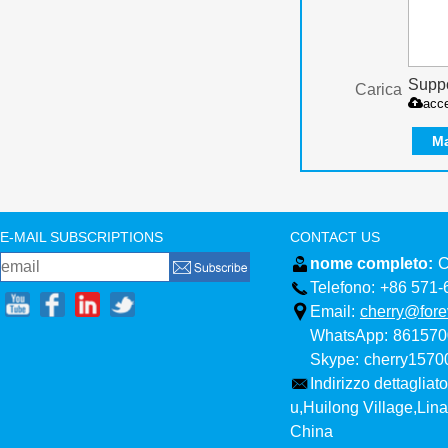
Suppo
Carica
acc
M
E-MAIL SUBSCRIPTIONS
CONTACT US
nome completo:
C
Telefono:
+86 571-
Email:
cherry@fore
WhatsApp:
861570
Skype:
cherry157
Indirizzo dettagliato
u,Huilong Village,Li
China