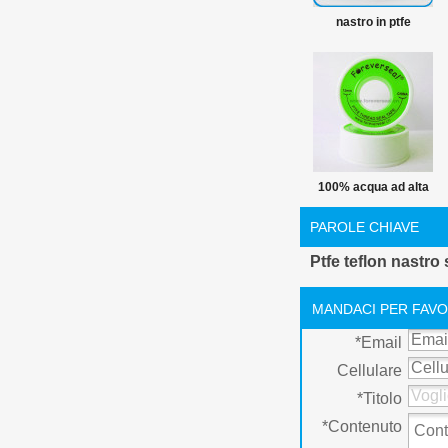
nastro in ptfe
100% acqua ad alta
pressione nastro di
PAROLE CHIAVE
tenuta
Ptfe teflon nastro 
MANDACI PER FAVO
*
Email
Cellulare
*
Titolo
*
Contenuto