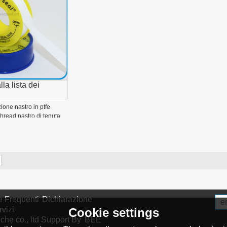
la lista dei
one nastro in ptfe
 thread nastro di tenuta
 Frequenti
Dichiarazione
rvizi
Cookie settings
he co., ltd
Support By
BEE