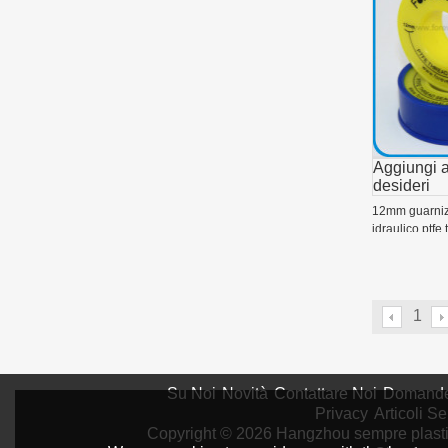
Aggiungi al
desideri
12mm guarnizi
idraulico ptfe
1
Su Noi
Novità
Contattare Noi
Domande
Privacy
Articoli Se
Copyright © 2026
Hangzhou sempre plastic