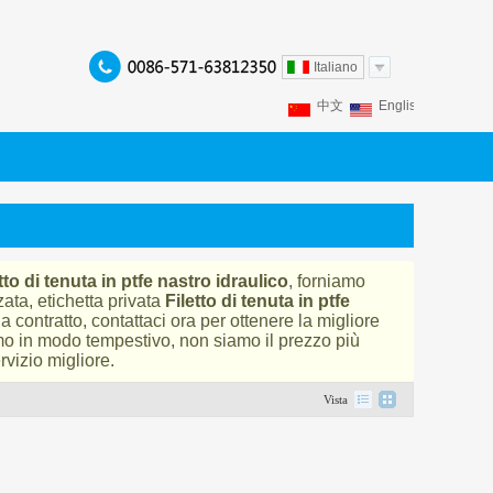
Italiano
中文
English
Franç
Español
Italiano
P
tto di tenuta in ptfe nastro idraulico
, forniamo
ata, etichetta privata
Filetto di tenuta in ptfe
 contratto, contattaci ora per ottenere la migliore
mo in modo tempestivo, non siamo il prezzo più
rvizio migliore.
Vista