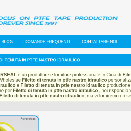
BLOG
DOMANDE FREQUENTI
CONTATTARE NOI
DI TENUTA IN PTFE NASTRO IDRAULICO
ERSEAL
è un produttore e fornitore professionale in Cina di
File
 Wholeslae
Filetto di tenuta in ptfe nastro idraulico
personalizz
draulico
e
Filetto di tenuta in ptfe nastro idraulico
produzione a
ne per
Filetto di tenuta in ptfe nastro idraulico
, noi rispondia
Filetto di tenuta in ptfe nastro idraulico
, ma vi forniremo un se
lista