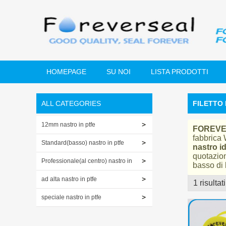
HOMEPAGE
SU NOI
LISTA PRODOTTI
ALL CATEGORIES
FILETTO 
12mm nastro in ptfe
FOREV
fabbrica
Standard(basso) nastro in ptfe
nastro i
quotazio
Professionale(al centro) nastro in
basso di
ptfe
ad alta nastro in ptfe
1 risultati
vetrina
speciale nastro in ptfe