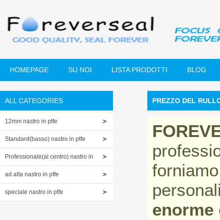
HOMEPAGE
SU NOI
LISTA PRODOTTI
BLOG
ALL CATEGORIES
PREZZO DEL RULL
12mm nastro in ptfe
FOREV
Standard(basso) nastro in ptfe
professi
Professionale(al centro) nastro in
forniamo
ptfe
ad alta nastro in ptfe
personali
speciale nastro in ptfe
enorme