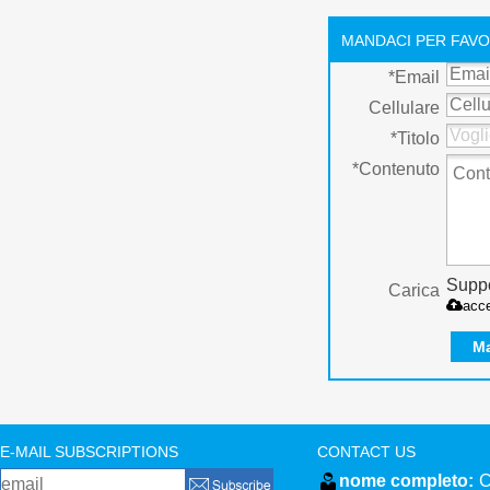
MANDACI PER FAVO
*
Email
Cellulare
*
Titolo
*
Contenuto
Suppo
Carica
acc
M
E-MAIL SUBSCRIPTIONS
CONTACT US
nome completo:
C