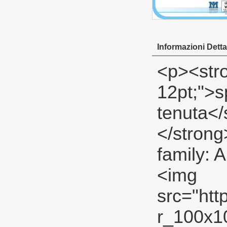
Informazioni Dettag
<p><strong><span style="color: #00ccff; font-size: 12pt;">spettacolo prodotto thread nastro di tenuta</span></strong></p><p><strong></strong>&nbsp;</p><p align="left"><span style="font-family: Arial; color: #666666; font-size: 9pt;">&nbsp;<img src="http://i03.i.aliimg.com/simg/single/icon/placeholder_100x100.png" data-src="http://i00.i.aliimg.com/img/pb/134/821/803/803821134_967.jpg" data-alt="filettatura nastro di tenuta" width="600" height="400" ori-width="600" ori-height="400" /> <noscript><img src="http://i00.i.aliimg.com/img/pb/134/821/803/803821134_967.jpg" alt="filettatura nastro di tenuta" width="600" height="400" ori-width="600" ori-height="400"></noscript> </span></p><p align="left">&nbsp;&nbsp;</p><p><strong><span style="color: #00ccff; font-size: 12pt;">dettaglio prodotto descrizione</span></strong></p><p><strong></strong>&nbsp;</p><table class="aliDataTable" style="width: 601px; background: white;" border="1" cellspacing="0" cellpadding="0"><tbody><tr style="height: 14.2pt;" align="left"><td style="width: 177.15pt; height: 14.2pt;" rowspan="5"><p><strong><span style="font-family: Arial; color: black; font-size: 9pt;">Specificazione:</span></strong></p></td><td style="width: 273.6pt;"><p><strong><span style="font-family: Arial; color: black; font-size: 9pt;">Larghezza:</span></strong><span style="font-family: Arial; color: black; font-size: 9pt;">12mm(1/2), 19mm(3/4& rsquo;& rsquo;), 25mm(1& rsquo;& rsquo;)</span></p></td></tr><tr style="height: 14.2pt;" align="left"><td><p><strong><span style="font-family: Arial; color: black; font-size: 9pt;">Spessore:</span></strong><span style="font-family: Arial; color: black; font-size: 9pt;">0.075mm, 0,1mm, 0.2mm</span></p></td></tr><tr styl