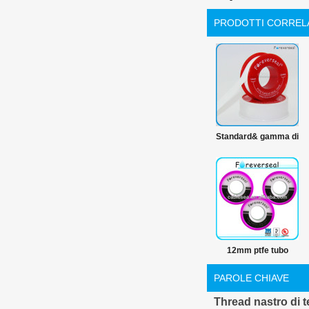
PRODOTTI CORREL
Standard& gamma di
prodotti del ptfe
100% ptfe materie
prime nastro in ptfe
12mm ptfe tubo
nastro thread
PAROLE CHIAVE
Thread nastro di 