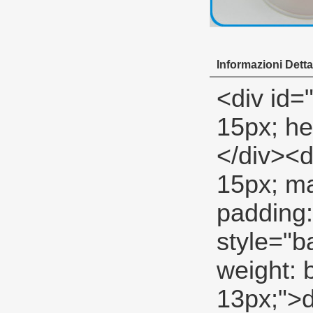
Informazioni Dettag
<div id="ali-anchor-description" style="margin-top: 15px; height: 22px;" data-section="description">&nbsp;</div><div id="ali-title-description" style="margin-top: 15px; margin-bottom: 7px;"><div style="height: 13px; padding: 8px 0; border-bottom: 1px solid #ddd;"><span style="background-color: #ddd; color: #333; font-weight: bold; padding: 8px 15px; line-height: 13px;">descrizione del prodotto</span></div></div><p style="color: #666666; font-family: Arial, Helvetica, sans-serif;"><strong><span style="color: #000000; font-size: 18px;">Bianco standard di qualità filetto di tenuta in ptfe nastri- nastro di tenuta</span></strong></p><p style="color: #666666; font-family: Arial, Helvetica, sans-serif;"><span style="line-height: normal; font-size: 14px; color: #000000;">Standard(basso) nastro in ptfe</span></p><p style="color: #666666; font-family: Arial, Helvetica, sans-serif;"><span style="line-height: 21px; font-size: 14px; color: #000000;"><span style="line-height: normal; font-family: arial, helvetica, sans-serif;">standard</span><span style="line-height: normal;">Grado nastro bianco ptfe adatto per aria, acqua, idraulico e bassa pressione linee.</span></span></p><p style="color: #666666; font-family: Arial, Helvetica, sans-serif;">&nbsp;</p><table class="aliDataTable" style="width: 426.1pt; font-family: Verdana, Arial, Helvetica, sans-serif;"><tbody><tr align="left"><td style="width: 167.7pt;" rowspan="5" valign="center"><p><strong><span style="line-height: 24px; font-family: Arial; font-size: 12pt;">Specificazione:</span></strong></p></td><td style="width: 258.4pt;" valign="top"><p><span style="line-height: 24px; font-family: Arial; font-size: 12pt;">Larghezza:</span><span style="line-height: 24px; fo