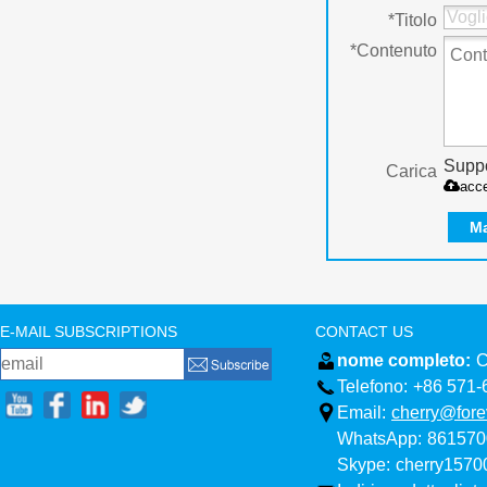
*
Titolo
*
Contenuto
Suppo
Carica
acc
M
E-MAIL SUBSCRIPTIONS
CONTACT US
nome completo:
C
Telefono:
+86 571-
Email:
cherry@fore
WhatsApp:
861570
Skype:
cherry157