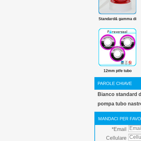
Standard& gamma di
prodotti del ptfe
100% ptfe materie
prime nastro in ptfe
12mm ptfe tubo
nastro thread
PAROLE CHIAVE
Bianco standard di 
pompa tubo nastr
MANDACI PER FAVO
*
Email
Cellulare