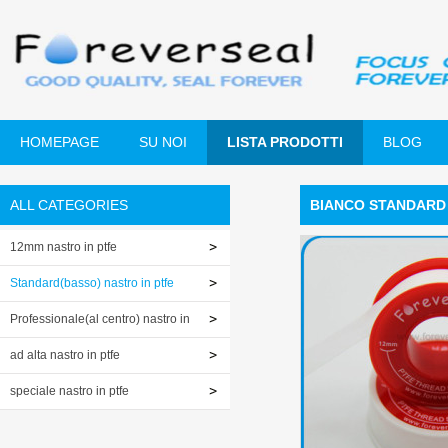
HOMEPAGE
SU NOI
LISTA PRODOTTI
BLOG
ALL CATEGORIES
BIANCO STANDARD D
12mm nastro in ptfe
Standard(basso) nastro in ptfe
Professionale(al centro) nastro in
ptfe
ad alta nastro in ptfe
speciale nastro in ptfe