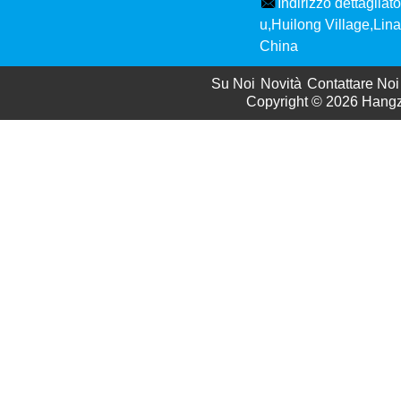
Indirizzo dettagliato
u,Huilong Village,Li
China
Su Noi
Novità
Contattare Noi
Copyright © 2026
Hangzh